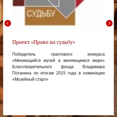
й
Проект «Право на судьбу»
Прое
райс
Победитель грантового конкурса
нкурса
«Меняющийся музей в меняющемся мире»
Побед
нного
Благотворительного фонда Владимира
«Муз
имира
Потанина по итогам 2015 года в номинации
компа
дного
«Музейный старт»
напра
нации
марш
кущ»