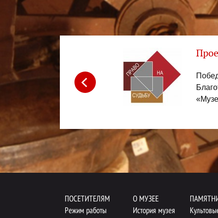
Прое
йный флагман», учреждённого
Побе
по итогам XX Международного
Благ
а» (2018 год)
«Музе
Menu footer
ПОСЕТИТЕЛЯМ
О МУЗЕЕ
ПАМЯТН
Режим работы
История музея
Культовы