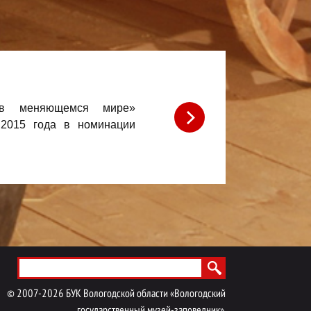
Проект «Д
 в меняющемся мире»
Победитель V
 2015 года в номинации
компанией 
туристическо
©
2007-
2026
БУК Вологодской области «Вологодский