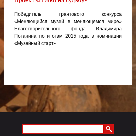
Проект «Право на судьбу»
Прое
райс
Победитель грантового конкурса
нкурса
«Меняющийся музей в меняющемся мире»
Побед
нного
Благотворительного фонда Владимира
«Муз
имира
Потанина по итогам 2015 года в номинации
компа
дного
«Музейный старт»
напра
нации
марш
кущ»
Menu footer