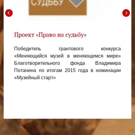
й
Проект «Право на судьбу»
Прое
райс
Победитель грантового конкурса
нкурса
«Меняющийся музей в меняющемся мире»
Побед
нного
Благотворительного фонда Владимира
«Муз
имира
Потанина по итогам 2015 года в номинации
компа
дного
«Музейный старт»
напра
нации
марш
кущ»