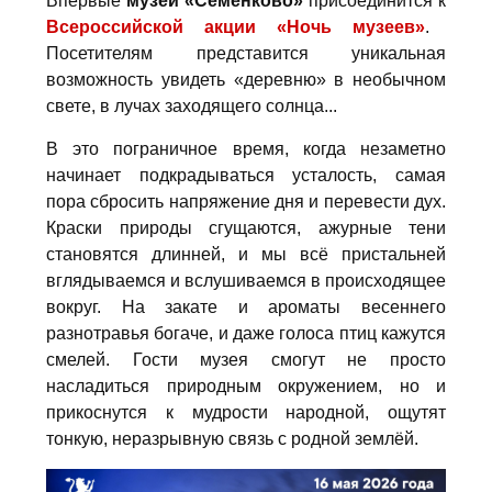
Впервые
музей «Семёнково»
присоединится к
Всероссийской акции «Ночь музеев»
.
Посетителям представится уникальная
возможность увидеть «деревню» в необычном
свете, в лучах заходящего солнца...
В это пограничное время, когда незаметно
начинает подкрадываться усталость, самая
пора сбросить напряжение дня и перевести дух.
Краски природы сгущаются, ажурные тени
становятся длинней, и мы всё пристальней
вглядываемся и вслушиваемся в происходящее
вокруг. На закате и ароматы весеннего
разнотравья богаче, и даже голоса птиц кажутся
смелей. Гости музея смогут не просто
насладиться природным окружением, но и
прикоснутся к мудрости народной, ощутят
тонкую, неразрывную связь с родной землёй.