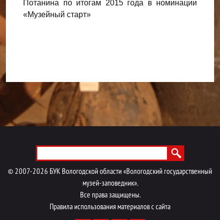
Потанина по итогам 2015 года в номинации
компа
дного
«Музейный старт»
напра
нации
марш
кущ»
Menu footer
©
2007-
2026
БУК Вологодской области «Вологодский государственный
музей-заповедник».
Все права защищены.
Правила использования материалов с сайта