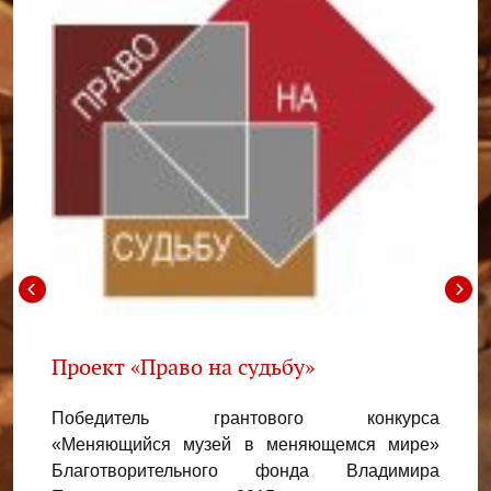
й
Проект «Право на судьбу»
Прое
райс
Победитель грантового конкурса
нкурса
«Меняющийся музей в меняющемся мире»
Побед
нного
Благотворительного фонда Владимира
«Муз
имира