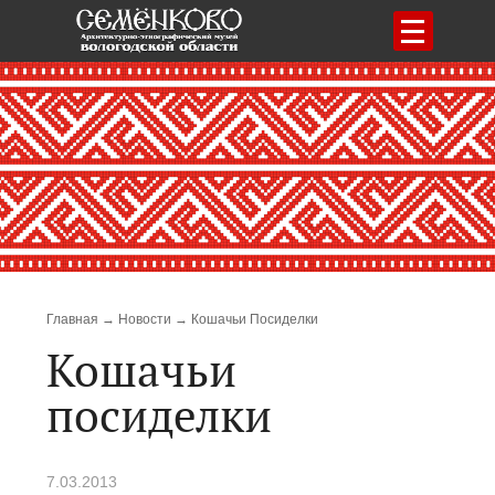
Меню
Строка навигации
Главная
Новости
Кошачьи Посиделки
Кошачьи
посиделки
7.03.2013