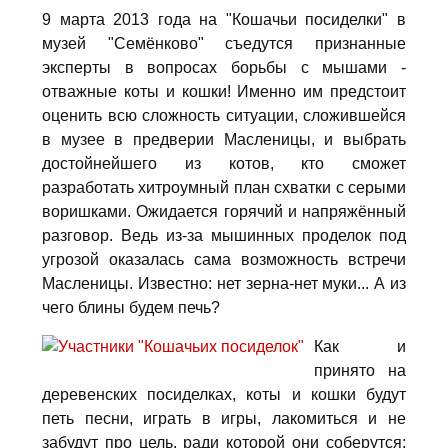
9 марта 2013 года на "Кошачьи посиделки" в
музей "Семёнково" съедутся признанные
эксперты в вопросах борьбы с мышами -
отважные коты и кошки! Именно им предстоит
оценить всю сложность ситуации, сложившейся
в музее в предверии Масленицы, и выбрать
достойнейшего из котов, кто сможет
разработать хитроумный план схватки с серыми
воришками. Ожидается горячий и напряжённый
разговор. Ведь из-за мышинных проделок под
угрозой оказалась сама возможность встречи
Масленицы. Известно: нет зерна-нет муки... А из
чего блины будем печь?
Как и
принято на
деревенских посиделках, коты и кошки будут
петь песни, играть в игры, лакомиться и не
забудут про цель, ради которой они соберутся;