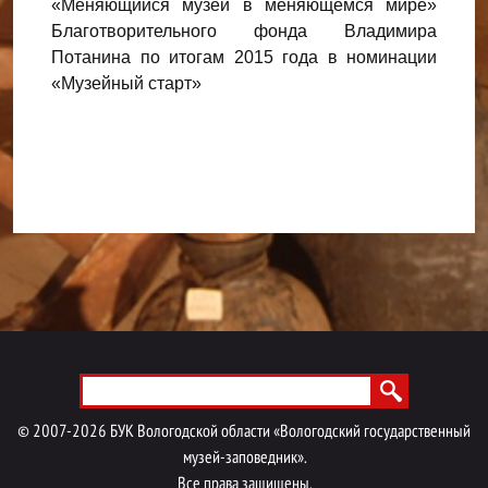
«Меняющийся музей в меняющемся мире»
Побед
нного
Благотворительного фонда Владимира
«Муз
имира
Потанина по итогам 2015 года в номинации
компа
дного
«Музейный старт»
напра
нации
марш
кущ»
Menu footer
©
2007-
2026
БУК Вологодской области «Вологодский государственный
музей-заповедник».
Все права защищены.