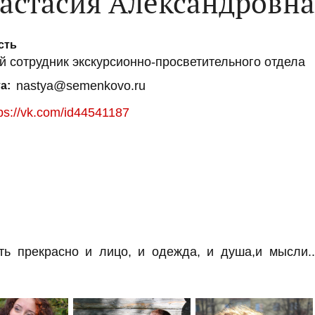
астасия Александровна
сть
й сотрудник экскурсионно-просветительного отдела
nastya@semenkovo.ru
та
tps://vk.com/id44541187
ь прекрасно и лицо, и одежда, и душа,и мысли..