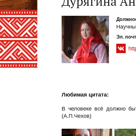
Дурягина Ан
Должно
Научны
Эл. поч
ht
Любимая цитата:
В человеке всё должно быт
(А.П.Чехов)