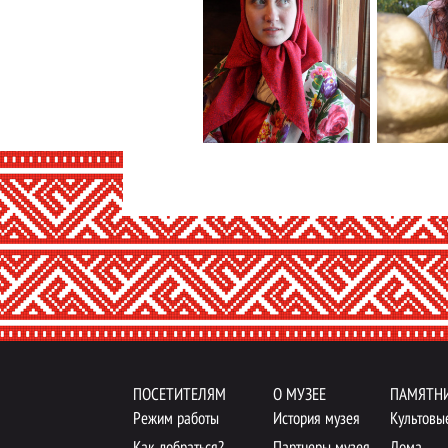
Menu footer
ПОСЕТИТЕЛЯМ
О МУЗЕЕ
ПАМЯТН
Режим работы
История музея
Культовы